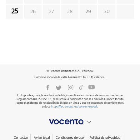
25
26
27
28
29
30
© Federico Domenech S.A., Valencia.
Domicilio social en la calle Gremis nº 1 (46014) Valencia.
En lo posible, para la resolución de litigios en línea en materia de consumo conforme
Reglamento (UE) 524/2013, se buscará la posibilidad que la Comisión Europea facilita
como plataforma de resolución de litigios en línea y que se encuentra disponible en el
enlace
https://ec.europa.eu/consumers/odr
.
Contactar
Aviso legal
Condiciones de uso
Política de privacidad