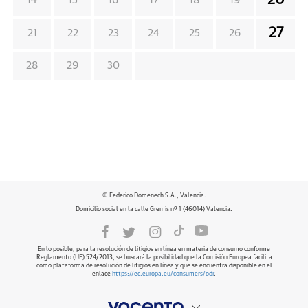
20
14
15
16
17
18
19
27
21
22
23
24
25
26
28
29
30
© Federico Domenech S.A., Valencia.
Domicilio social en la calle Gremis nº 1 (46014) Valencia.
En lo posible, para la resolución de litigios en línea en materia de consumo conforme
Reglamento (UE) 524/2013, se buscará la posibilidad que la Comisión Europea facilita
como plataforma de resolución de litigios en línea y que se encuentra disponible en el
enlace
https://ec.europa.eu/consumers/odr
.