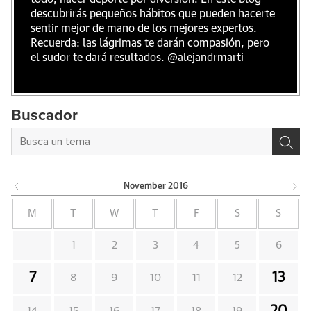
descubrirás pequeños hábitos que pueden hacerte
sentir mejor de mano de los mejores expertos.
Recuerda: las lágrimas te darán compasión, pero
el sudor te dará resultados. @alejandrmarti
Buscador
November
2016
M
T
W
T
F
S
S
1
2
3
4
5
6
7
13
8
9
10
11
12