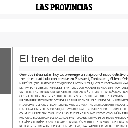
El tren del delito
Queridos interanutas, hoy les propongo un viaje por el mapa delictivo d
tren de este artículo con paradas en Picassent, Fontcalent, Villena, Ori
MARTÍNEZ (PUBLICADO EN 2007) QUERIDOS INTERANUTAS, HOY LES PROPONGO UN VIAJ
LES INVITO A SUBIR AL TREN DE ESTE ARTÍCULO CON PARADAS EN PICASSENT, FONTCALE
VALENCIA. LAS PRISIONES DE NUESTRA REGIÓN, ADEMÁS DE SER DE LAS MÁS MASIFICA
CABEZA EN CUANTO A LA CANTIDAD DE SUSTANCIAS ESTUPEFACIENTES INTERVENIDAS. E
INFORME PRESENTADO EN 2007 POR LA AGRUPACIÓN DE LOS CUERPOS DE LA ADMINISTRA
PREOCUPANTE ES QUE SI SE APREHENDE MUCHA DROGA TAMBIÉN LOGRAN INTRODUCIRLA
FUNCIONARIOS. Y POR SUPUESTO, NO HAY NINGUNA ESTADÍSTICA SOBRE EL NÚMERO DE 
COLAR EN LAS PRISIONES VALENCIANAS. MIENTRAS ALGUNOS PRESOS CONSUMÍAN ESTUPE
NACIONAL SEGUÍAN CON SUS CRUZADAS PARTICULARES EN PRO DE LA SALUD PÚBLICA. 
COCAÍNA Y HEROÍNA DESARTICULADAS EN VINARÒS Y ORIHUELA EN 2007. LA POLICÍA L
REFIERE A LA LUCHA ANTIDROGA. EL MISMO AÑO, UNA PATRULLA DESCUBRIÓ UN INVE