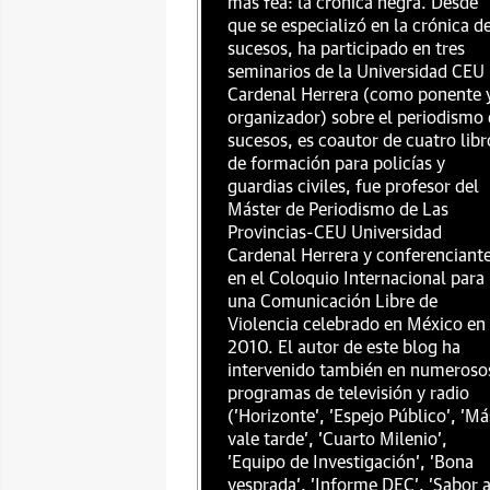
más fea: la crónica negra. Desde
que se especializó en la crónica d
sucesos, ha participado en tres
seminarios de la Universidad CEU
Cardenal Herrera (como ponente 
organizador) sobre el periodismo
sucesos, es coautor de cuatro libr
de formación para policías y
guardias civiles, fue profesor del
Máster de Periodismo de Las
Provincias-CEU Universidad
Cardenal Herrera y conferenciant
en el Coloquio Internacional para
una Comunicación Libre de
Violencia celebrado en México en
2010. El autor de este blog ha
intervenido también en numeroso
programas de televisión y radio
('Horizonte', 'Espejo Público', 'Má
vale tarde', 'Cuarto Milenio',
'Equipo de Investigación', 'Bona
vesprada', 'Informe DEC', 'Sabor 