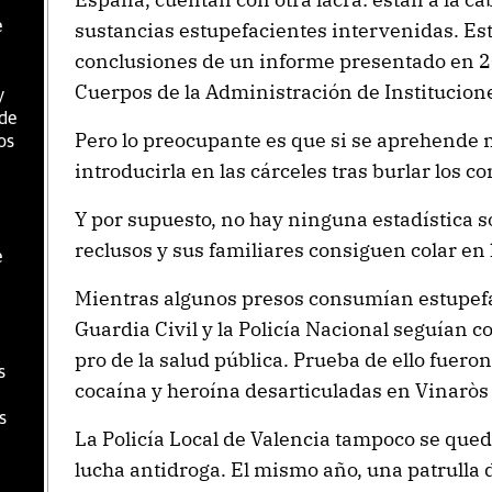
e
sustancias estupefacientes intervenidas. Est
conclusiones de un informe presentado en 2
Cuerpos de la Administración de Institucione
y
 de
Pero lo preocupante es que si se aprehende
os
introducirla en las cárceles tras burlar los co
Y por supuesto, no hay ninguna estadística s
reclusos y sus familiares consiguen colar en 
e
Mientras algunos presos consumían estupefac
Guardia Civil y la Policía Nacional seguían c
pro de la salud pública. Prueba de ello fuero
s
cocaína y heroína desarticuladas en Vinaròs
s
La Policía Local de Valencia tampoco se quedó 
lucha antidroga. El mismo año, una patrulla
a