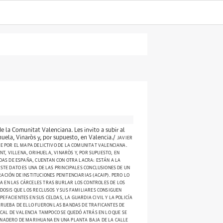
e la Comunitat Valenciana. Les invito a subir al
huela, Vinaròs y, por supuesto, en Valencia./
JAVIER
E POR EL MAPA DELICTIVO DE LA COMUNITAT VALENCIANA.
NT, VILLENA, ORIHUELA, VINARÒS Y, POR SUPUESTO, EN
DAS DE ESPAÑA, CUENTAN CON OTRA LACRA: ESTÁN A LA
STE DATO ES UNA DE LAS PRINCIPALES CONCLUSIONES DE UN
CIÓN DE INSTITUCIONES PENITENCIARIAS (ACAIP). PERO LO
 EN LAS CÁRCELES TRAS BURLAR LOS CONTROLES DE LOS
DOSIS QUE LOS RECLUSOS Y SUS FAMILIARES CONSIGUEN
FACIENTES EN SUS CELDAS, LA GUARDIA CIVIL Y LA POLICÍA
PRUEBA DE ELLO FUERON LAS BANDAS DE TRAFICANTES DE
OCAL DE VALENCIA TAMPOCO SE QUEDÓ ATRÁS EN LO QUE SE
RNADERO DE MARIHUANA EN UNA PLANTA BAJA DE LA CALLE