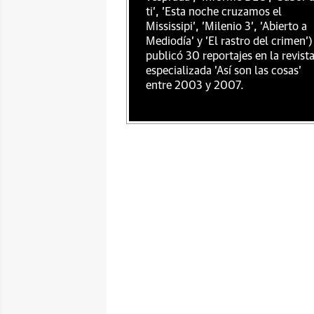
ti', 'Esta noche cruzamos el
Mississipi', 'Milenio 3', 'Abierto a
Mediodía' y 'El rastro del crimen')
publicó 30 reportajes en la revist
especializada 'Así son las cosas'
entre 2003 y 2007.