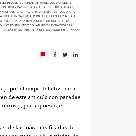
S DEL CULTIVO ILEGAL. ESTA FUE SÓLO UNA DE LAS
PERACIONES MÁS IMPORTANTES DE 2007 TUVO LUGAR EL 31
UMANOS QUE TENÍA PREVISTO PERPETRAR UN ROBO DIARIO
 AFINCADO EN VALENCIA, PERO SE DESPLAZABA POR TODA
CA. ASÍ ACTUABA LA BANDA DE MALHECHORES DE LOS
CA, LOS DELINCUENTES SOLÍAN MOVER FICHA TODAS LAS
 DETENIDOS EN UNA CARRETERA DE LEÓN CUANDO REGRESABAN
je por el mapa delictivo de la
ren de este artículo con paradas
Vinaròs y, por supuesto, en
ser de las más masificadas de
beza en cuanto a la cantidad de