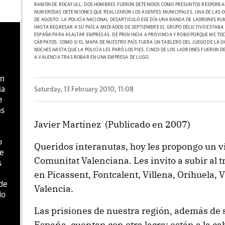
RAMÓN DE ROCAFULL. DOS HOMBRES FUERON DETENIDOS COMO PRESUNTOS RESPONSABLE
NUMEROSAS DETENCIONES QUE REALIZARON LOS AGENTES MUNICIPALES. UNA DE LAS O
DE AGOSTO. LA POLICÍA NACIONAL DESARTICULÓ ESE DÍA UNA BANDA DE LADRONES R
HASTA REGRESAR A SU PAÍS A MEDIADOS DE SEPTIEMBRE EL GRUPO DELICTIVO ESTABA
ESPAÑA PARA ASALTAR EMPRESAS. DE PROVINCIA A PROVINCIA Y ROBO PORQUE ME TO
CÁRPATOS. COMO SI EL MAPA DE NUESTRO PAÍS FUERA UN TABLERO DEL JUEGO DE LA O
NOCHES HASTA QUE LA POLICÍA LES PARÓ LOS PIES. CINCO DE LOS LADRONES FUERON
A VALENCIA TRAS ROBAR EN UNA EMPRESA DE LUGO.
en
ia
Saturday, 13 February 2010, 11:08
e
as
Javier Martínez (Publicado en 2007)
o
Queridos interanutas, hoy les propongo un via
e
Comunitat Valenciana. Les invito a subir al t
s
en Picassent, Fontcalent, Villena, Orihuela, 
de
Valencia.
do
Las prisiones de nuestra región, además de 
España, cuentan con otra lacra: están a la ca