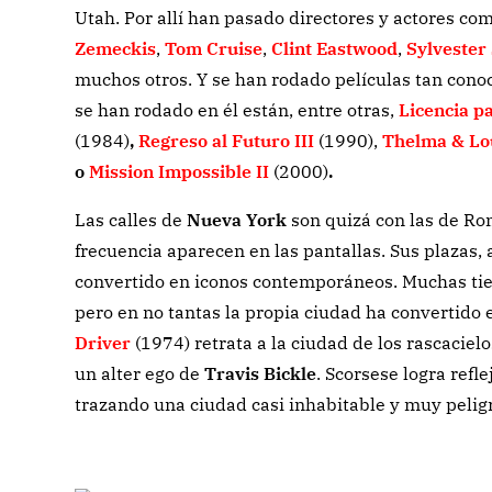
Utah. Por allí han pasado directores y actores co
Zemeckis
,
Tom Cruise
,
Clint Eastwood
,
Sylvester 
muchos otros. Y se han rodado películas tan cono
se han rodado en él están, entre otras,
Licencia p
(1984)
,
Regreso al Futuro III
(1990),
Thelma & Lo
o
Mission Impossible II
(2000)
.
Las calles de
Nueva York
son quizá con las de Ro
frecuencia aparecen en las pantallas. Sus plazas,
convertido en iconos contemporáneos. Muchas ti
pero en no tantas la propia ciudad ha convertido
Driver
(1974) retrata a la ciudad de los rascaciel
un alter ego de
Travis Bickle
. Scorsese logra refl
trazando una ciudad casi inhabitable y muy pelig