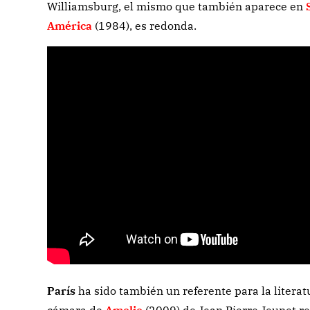
Williamsburg, el mismo que también aparece en
América
(1984), es redonda.
París
ha sido también un referente para la literatu
cámara de
Amelie
(2009) de Jean Pierre Jeunet re