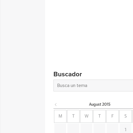
Buscador
August
2015
M
T
W
T
F
S
1