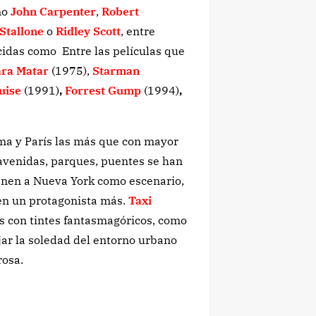
mo
John Carpenter
,
Robert
Stallone
o
Ridley Scott
, entre
cidas como Entre las películas que
ara Matar
(1975),
Starman
uise
(1991)
,
Forrest Gump
(1994)
,
ma y París las más que con mayor
 avenidas, parques, puentes se han
enen a Nueva York como escenario,
 en un protagonista más.
Taxi
os con tintes fantasmagóricos, como
ejar la soledad del entorno urbano
rosa.