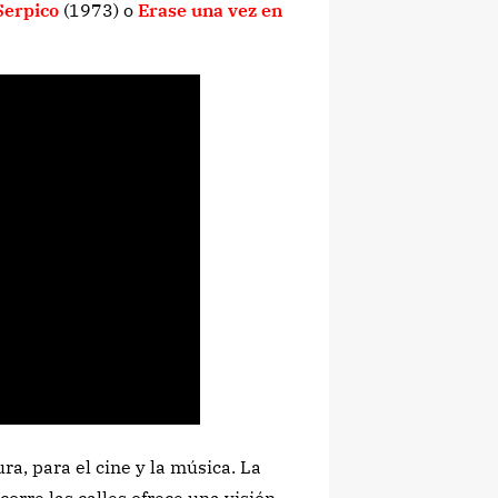
Serpico
(1973) o
Erase una vez en
ra, para el cine y la música. La
corre las calles ofrece una visión