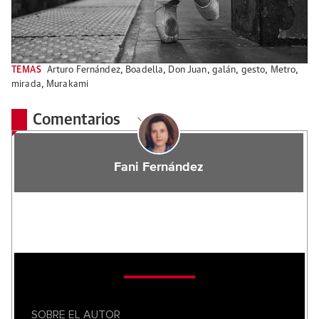
TEMAS
Arturo Fernández
,
Boadella
,
Don Juan
,
galán
,
gesto
,
Metro
,
mirada
,
Murakami
Comentarios
Fani Fernández
SOBRE EL AUTOR