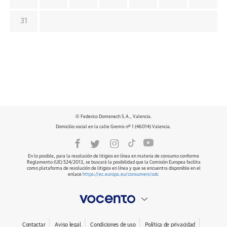
31
© Federico Domenech S.A., Valencia.
Domicilio social en la calle Gremis nº 1 (46014) Valencia.
En lo posible, para la resolución de litigios en línea en materia de consumo conforme
Reglamento (UE) 524/2013, se buscará la posibilidad que la Comisión Europea facilita
como plataforma de resolución de litigios en línea y que se encuentra disponible en el
enlace
https://ec.europa.eu/consumers/odr
.
Contactar
Aviso legal
Condiciones de uso
Política de privacidad