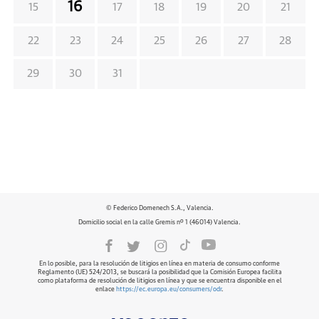
16
15
17
18
19
20
21
22
23
24
25
26
27
28
29
30
31
© Federico Domenech S.A., Valencia.
Domicilio social en la calle Gremis nº 1 (46014) Valencia.
En lo posible, para la resolución de litigios en línea en materia de consumo conforme
Reglamento (UE) 524/2013, se buscará la posibilidad que la Comisión Europea facilita
como plataforma de resolución de litigios en línea y que se encuentra disponible en el
enlace
https://ec.europa.eu/consumers/odr
.