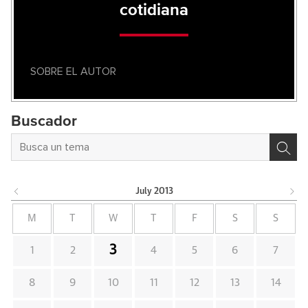
cotidiana
SOBRE EL AUTOR
Buscador
July
2013
M
T
W
T
F
S
S
3
1
2
4
5
6
7
8
9
10
11
12
13
14