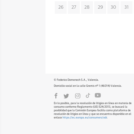
26
27
28
29
30
31
© Federico Domenech S.A., Valencia.
Domicilio social en la calle Gremis nº 1 (46014) Valencia.
En lo posible, para la resolución de litigios en línea en materia de
consumo conforme Reglamento (UE) 524/2013, se buscará la
posibilidad que la Comisión Europea facilita como plataforma de
resolución de litigios en línea y que se encuentra disponible en el
enlace
https://ec.europa.eu/consumers/odr
.