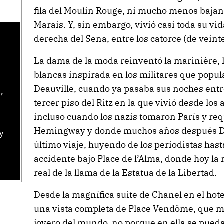
fila del Moulin Rouge, ni mucho menos bajand
Marais. Y, sin embargo, vivió casi toda su vid
derecha del Sena, entre los catorce (de veinte
La dama de la moda reinventó la marinière, la
blancas inspirada en los militares que popu
Deauville, cuando ya pasaba sus noches entre
,
tercer piso del Ritz en la que vivió desde los
incluso cuando los nazis tomaron París y req
Hemingway y donde muchos años después D
y
último viaje, huyendo de los periodistas hast
accidente bajo Place de l’Alma, donde hoy la
real de la llama de la Estatua de la Libertad.
Desde la magnífica suite de Chanel en el hot
una vista completa de Place Vendôme, que m
joyero del mundo, no porque en ella se pued