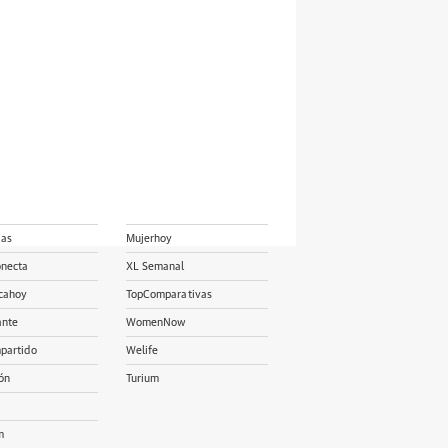
ias
Mujerhoy
onecta
XL Semanal
cahoy
TopComparativas
ante
WomenNow
partido
Welife
ón
Turium
m