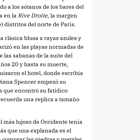
o a los sótanos de los bares del
a en la
Rive Droite
, la margen
) distritos del norte de París.
 clásica blusa a rayas azules y
larizó en las playas normadas de
 las sabanas de la suite del
 años 20 y hasta su muerte,
uisaron el hotel, donde escribía
iana Spencer empezó su
a que encontró su fatídico
 recuerda una replica a tamaño
el más lujoso de Occidente tenía
ás que una explanada es el
a comprar las piedras y metales