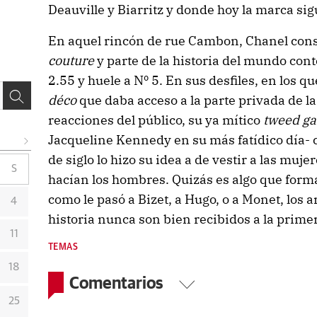
Deauville y Biarritz y donde hoy la marca sig
En aquel rincón de rue Cambon, Chanel cons
couture
y parte de la historia del mundo co
2.55 y huele a Nº 5. En sus desfiles, en los q
déco
que daba acceso a la parte privada de la
reacciones del público, su ya mítico
tweed g
Jacqueline Kennedy en su más fatídico día- 
de siglo lo hizo su idea a de vestir a las mujer
S
hacían los hombres. Quizás es algo que forma
como le pasó a Bizet, a Hugo, o a Monet, los a
4
historia nunca son bien recibidos a la prime
11
TEMAS
18
Comentarios
25