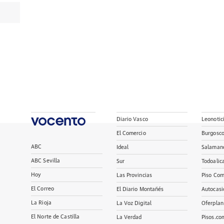
Diario Vasco
Leonotic
El Comercio
Burgosc
ABC
Ideal
Salaman
ABC Sevilla
Sur
Todoalic
Hoy
Las Provincias
Piso Com
El Correo
El Diario Montañés
Autocasi
La Rioja
La Voz Digital
Oferplan
El Norte de Castilla
La Verdad
Pisos.co