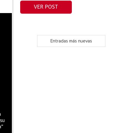
VER POST
Entradas más nuevas
a
 su
a"