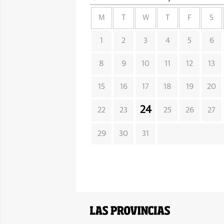
M
T
W
T
F
S
1
2
3
4
5
6
8
9
10
11
12
13
15
16
17
18
19
20
24
22
23
25
26
27
29
30
31