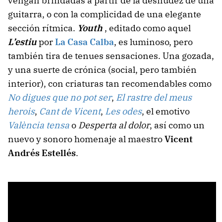
vengan brindadas a partir de la desnudez de una
guitarra, o con la complicidad de una elegante
sección rítmica.
Youth
, editado como aquel
L’estiu
por
La Casa Calba
, es luminoso, pero
también tira de tenues sensaciones. Una gozada,
y una suerte de crónica (social, pero también
interior), con criaturas tan recomendables como
No digues que no pot ser
,
El rastre del meus
herois
,
Cant de Vicent
,
Les odes
, el emotivo
València tensa
o
Desperta al dolor
, así como un
nuevo y sonoro homenaje al maestro
Vicent
Andrés Estellés
.