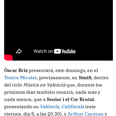
Òscar Briz
presentará, este domingo, en el
Teatre Micalet
, precisamente, su
Youth
, dentro
del ciclo
Música en Valencià
que, durante los
próximos días también reunirá, nada más y
nada menos, que a
Senior i el Cor Brutal
,
presentando su
València, California
(este
viernes, día 8, a las 20.30), y
Arthur Caravan
y