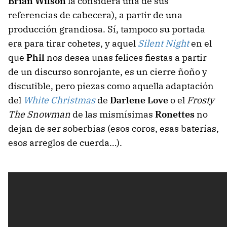
Brian Wilson
la considera una de sus
referencias de cabecera), a partir de una
producción grandiosa. Sí, tampoco su portada
era para tirar cohetes, y aquel
Silent Night
en el
que
Phil
nos desea unas felices fiestas a partir
de un discurso sonrojante, es un cierre ñoño y
discutible, pero piezas como aquella adaptación
del
White Christmas
de
Darlene Love
o el
Frosty
The Snowman
de las mismísimas
Ronettes
no
dejan de ser soberbias (esos coros, esas baterías,
esos arreglos de cuerda…).