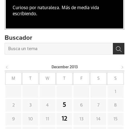
Curioso por naturaleza. Más de media vida
escribiendo.
Buscador
December
2013
M
T
W
T
F
S
S
1
5
2
3
4
6
7
8
12
9
10
11
13
14
15