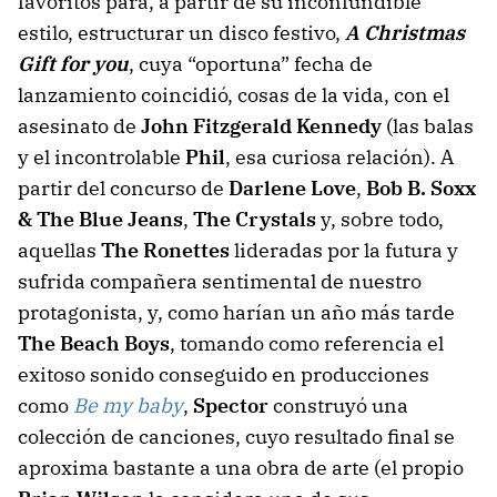
favoritos para, a partir de su inconfundible
estilo, estructurar un disco festivo,
A Christmas
Gift for you
, cuya “oportuna” fecha de
lanzamiento coincidió, cosas de la vida, con el
asesinato de
John Fitzgerald Kennedy
(las balas
y el incontrolable
Phil
, esa curiosa relación). A
partir del concurso de
Darlene Love
,
Bob B. Soxx
& The Blue Jeans
,
The Crystals
y, sobre todo,
aquellas
The Ronettes
lideradas por la futura y
sufrida compañera sentimental de nuestro
protagonista, y, como harían un año más tarde
The Beach Boys
, tomando como referencia el
exitoso sonido conseguido en producciones
como
Be my baby
,
Spector
construyó una
colección de canciones, cuyo resultado final se
aproxima bastante a una obra de arte (el propio