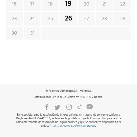
19
16
17
18
20
21
22
26
23
24
25
27
28
29
30
31
© Federico Domenech S.A., Valencia.
Domicilio social en la calle Gremis nº 1 (46014) Valencia.
En lo posible, para la resolución de litigios en línea en materia de consumo conforme
Reglamento (UE) 524/2013, se buscará la posibilidad que la Comisión Europea facilita
como plataforma de resolución de litigios en línea y que se encuentra disponible en el
enlace
https://ec.europa.eu/consumers/odr
.