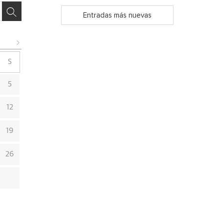
Entradas más nuevas
S
5
12
19
26