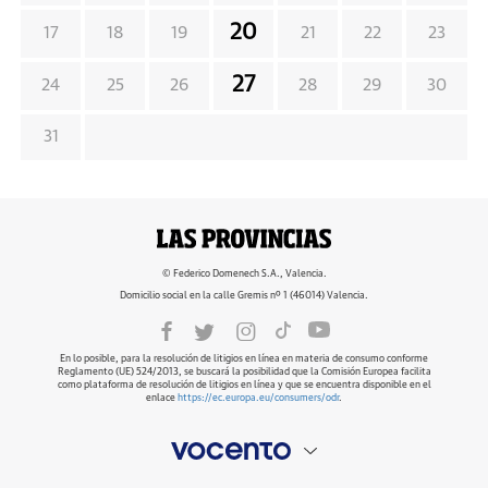
20
17
18
19
21
22
23
27
24
25
26
28
29
30
31
© Federico Domenech S.A., Valencia.
Domicilio social en la calle Gremis nº 1 (46014) Valencia.
En lo posible, para la resolución de litigios en línea en materia de consumo conforme
Reglamento (UE) 524/2013, se buscará la posibilidad que la Comisión Europea facilita
como plataforma de resolución de litigios en línea y que se encuentra disponible en el
enlace
https://ec.europa.eu/consumers/odr
.