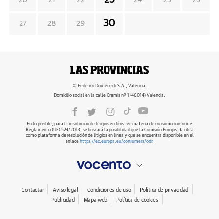
23
20
21
22
24
25
26
30
27
28
29
© Federico Domenech S.A., Valencia.
Domicilio social en la calle Gremis nº 1 (46014) Valencia.
En lo posible, para la resolución de litigios en línea en materia de consumo conforme
Reglamento (UE) 524/2013, se buscará la posibilidad que la Comisión Europea facilita
como plataforma de resolución de litigios en línea y que se encuentra disponible en el
enlace
https://ec.europa.eu/consumers/odr
.
Contactar
Aviso legal
Condiciones de uso
Política de privacidad
Publicidad
Mapa web
Política de cookies