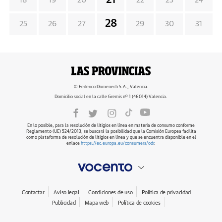
21
18
19
20
22
23
24
28
25
26
27
29
30
31
© Federico Domenech S.A., Valencia.
Domicilio social en la calle Gremis nº 1 (46014) Valencia.
En lo posible, para la resolución de litigios en línea en materia de consumo conforme
Reglamento (UE) 524/2013, se buscará la posibilidad que la Comisión Europea facilita
como plataforma de resolución de litigios en línea y que se encuentra disponible en el
enlace
https://ec.europa.eu/consumers/odr
.
Contactar
Aviso legal
Condiciones de uso
Política de privacidad
Publicidad
Mapa web
Política de cookies