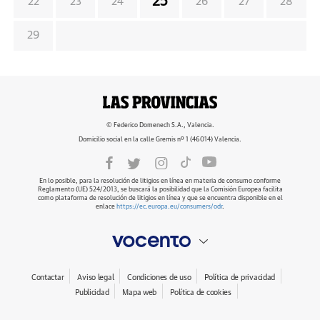
25
22
23
24
26
27
28
29
© Federico Domenech S.A., Valencia.
Domicilio social en la calle Gremis nº 1 (46014) Valencia.
En lo posible, para la resolución de litigios en línea en materia de consumo conforme
Reglamento (UE) 524/2013, se buscará la posibilidad que la Comisión Europea facilita
como plataforma de resolución de litigios en línea y que se encuentra disponible en el
enlace
https://ec.europa.eu/consumers/odr
.
Contactar
Aviso legal
Condiciones de uso
Política de privacidad
Publicidad
Mapa web
Política de cookies