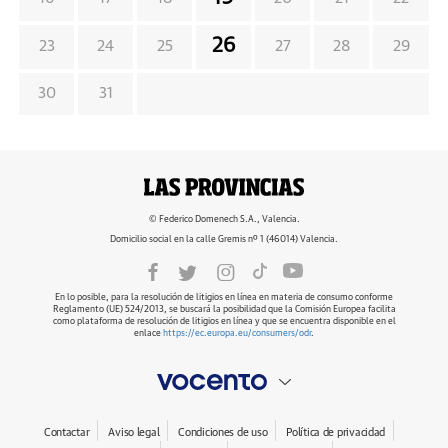
26
23
24
25
27
28
29
30
31
© Federico Domenech S.A., Valencia.
Domicilio social en la calle Gremis nº 1 (46014) Valencia.
En lo posible, para la resolución de litigios en línea en materia de consumo conforme
Reglamento (UE) 524/2013, se buscará la posibilidad que la Comisión Europea facilita
como plataforma de resolución de litigios en línea y que se encuentra disponible en el
enlace
https://ec.europa.eu/consumers/odr
.
Contactar
Aviso legal
Condiciones de uso
Política de privacidad