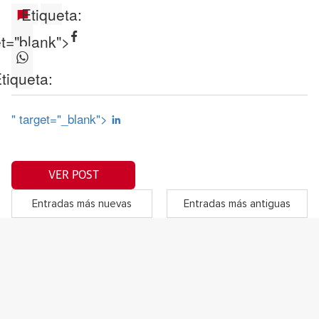
Etiqueta:
et="blank">
tiqueta:
" target="_blank">
VER POST
Entradas más nuevas
Entradas más antiguas