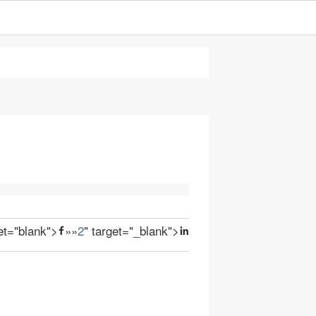
get="blank">
»
»
2
" target="_blank">