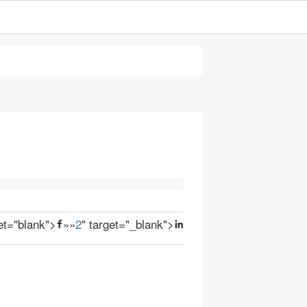
get="blank">
»
»
2
" target="_blank">