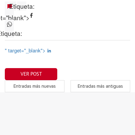
Etiqueta:
et="blank">
tiqueta:
" target="_blank">
VER POST
Entradas más nuevas
Entradas más antiguas