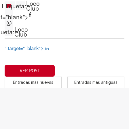
Loco
Etiqueta:
Club
et="blank">
Loco
queta:
Club
" target="_blank">
VER POST
Entradas más nuevas
Entradas más antiguas