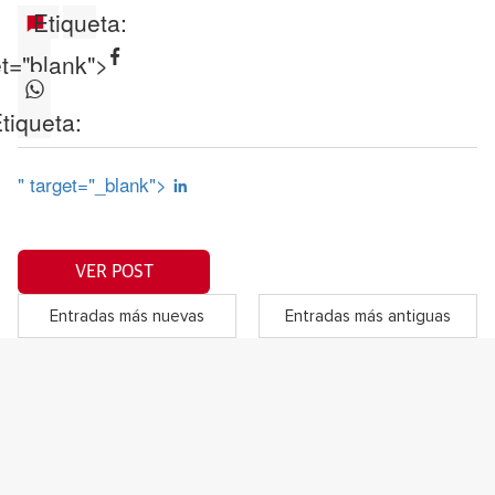
Etiqueta:
et="blank">
tiqueta:
" target="_blank">
VER POST
Entradas más nuevas
Entradas más antiguas