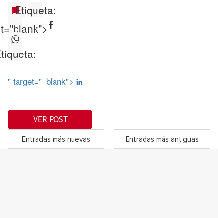
Etiqueta:
et="blank">
tiqueta:
" target="_blank">
VER POST
Entradas más nuevas
Entradas más antiguas