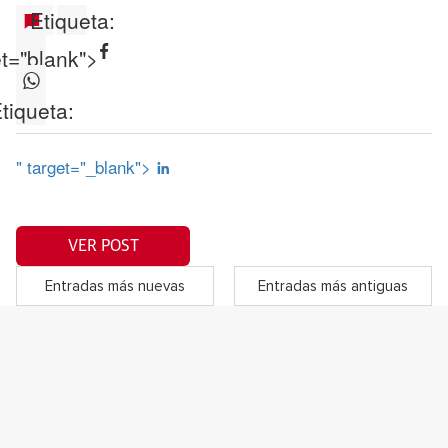
Etiqueta:
et="blank">
tiqueta:
" target="_blank">
VER POST
Entradas más nuevas
Entradas más antiguas