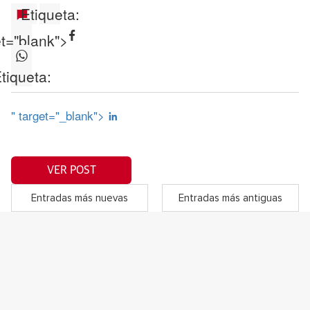
Etiqueta:
et="blank">
tiqueta:
" target="_blank">
VER POST
Entradas más nuevas
Entradas más antiguas