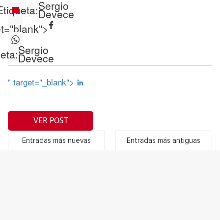
Sergio
Etiqueta:
Devece
et="blank">
Sergio
eta:
Devece
" target="_blank">
VER POST
Entradas más nuevas
Entradas más antiguas