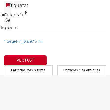
Etiqueta:
et="blank">
tiqueta:
" target="_blank">
VER POST
Entradas más nuevas
Entradas más antiguas