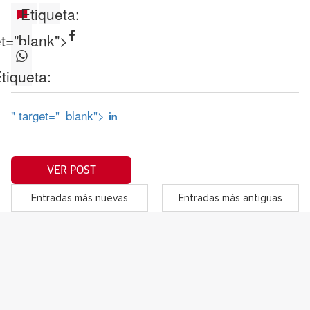
Etiqueta:
et="blank">
tiqueta:
" target="_blank">
VER POST
Entradas más nuevas
Entradas más antiguas