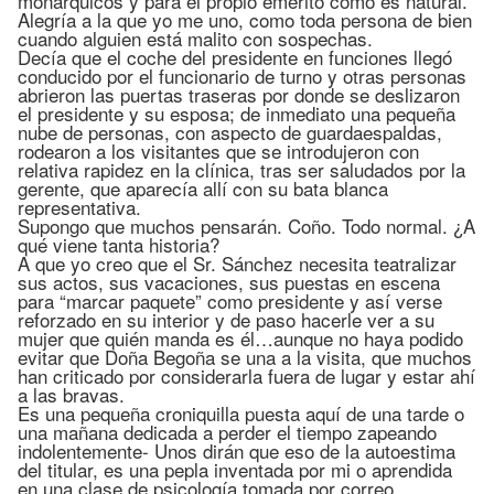
monárquicos y para el propio emérito como es natural.
Alegría a la que yo me uno, como toda persona de bien
cuando alguien está malito con sospechas.
Decía que el coche del presidente en funciones llegó
conducido por el funcionario de turno y otras personas
abrieron las puertas traseras por donde se deslizaron
el presidente y su esposa; de inmediato una pequeña
nube de personas, con aspecto de guardaespaldas,
rodearon a los visitantes que se introdujeron con
relativa rapidez en la clínica, tras ser saludados por la
gerente, que aparecía allí con su bata blanca
representativa.
Supongo que muchos pensarán. Coño. Todo normal. ¿A
qué viene tanta historia?
A que yo creo que el Sr. Sánchez necesita teatralizar
sus actos, sus vacaciones, sus puestas en escena
para “marcar paquete” como presidente y así verse
reforzado en su interior y de paso hacerle ver a su
mujer que quién manda es él…aunque no haya podido
evitar que Doña Begoña se una a la visita, que muchos
han criticado por considerarla fuera de lugar y estar ahí
a las bravas.
Es una pequeña croniquilla puesta aquí de una tarde o
una mañana dedicada a perder el tiempo zapeando
indolentemente- Unos dirán que eso de la autoestima
del titular, es una pepla inventada por mi o aprendida
en una clase de psicología tomada por correo.