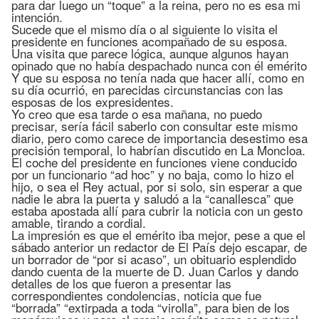
para dar luego un “toque” a la reina, pero no es esa mi
intención.
Sucede que el mismo día o al siguiente lo visita el
presidente en funciones acompañado de su esposa.
Una visita que parece lógica, aunque algunos hayan
opinado que no había despachado nunca con él emérito
Y que su esposa no tenía nada que hacer allí, como en
su día ocurrió, en parecidas circunstancias con las
esposas de los expresidentes.
Yo creo que esa tarde o esa mañana, no puedo
precisar, sería fácil saberlo con consultar este mismo
diario, pero como carece de importancia desestimo esa
precisión temporal, lo habrían discutido en La Moncloa.
El coche del presidente en funciones viene conducido
por un funcionario “ad hoc” y no baja, como lo hizo el
hijo, o sea el Rey actual, por si solo, sin esperar a que
nadie le abra la puerta y saludó a la “canallesca” que
estaba apostada allí para cubrir la noticia con un gesto
amable, tirando a cordial.
La impresión es que el emérito iba mejor, pese a que el
sábado anterior un redactor de El País dejo escapar, de
un borrador de “por si acaso”, un obituario esplendido
dando cuenta de la muerte de D. Juan Carlos y dando
detalles de los que fueron a presentar las
correspondientes condolencias, noticia que fue
“borrada” “extirpada a toda “virolla”, para bien de los