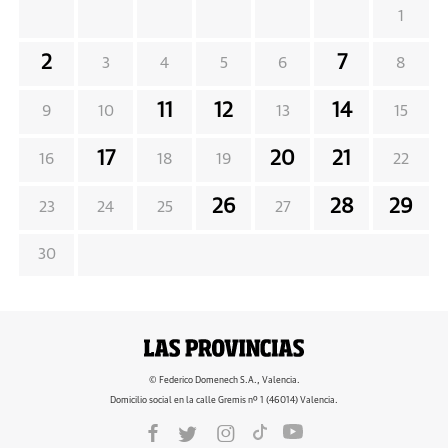
1
2
7
3
4
5
6
8
11
12
14
9
10
13
15
17
20
21
16
18
19
22
26
28
29
23
24
25
27
30
© Federico Domenech S.A., Valencia.
Domicilio social en la calle Gremis nº 1 (46014) Valencia.