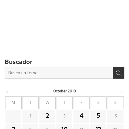
Buscador
October
2019
M
T
W
T
F
S
S
2
4
5
1
3
6