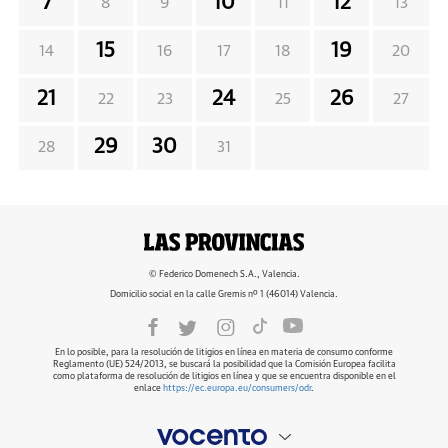
7
10
12
8
9
11
13
15
19
14
16
17
18
20
21
24
26
22
23
25
27
29
30
28
31
© Federico Domenech S.A., Valencia.
Domicilio social en la calle Gremis nº 1 (46014) Valencia.
En lo posible, para la resolución de litigios en línea en materia de consumo conforme
Reglamento (UE) 524/2013, se buscará la posibilidad que la Comisión Europea facilita
como plataforma de resolución de litigios en línea y que se encuentra disponible en el
enlace
https://ec.europa.eu/consumers/odr
.