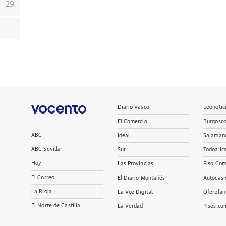
29
Diario Vasco
Leonotic
El Comercio
Burgosc
ABC
Ideal
Salaman
ABC Sevilla
Sur
Todoalic
Hoy
Las Provincias
Piso Com
El Correo
El Diario Montañés
Autocasi
La Rioja
La Voz Digital
Oferplan
El Norte de Castilla
La Verdad
Pisos.co