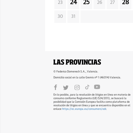
24
25
28
23
26
27
30
31
© Federico Domenech S.A., Valencia.
Domicilio social en la calle Gremis nº 1 (46014) Valencia.
En lo posible, para la resolución de litigios en línea en materia de
consumo conforme Reglamento (UE) 524/2013, se buscará la
posibilidad que la Comisión Europea facilita como plataforma de
resolución de litigios en línea y que se encuentra disponible en el
enlace
https://ec.europa.eu/consumers/odr
.