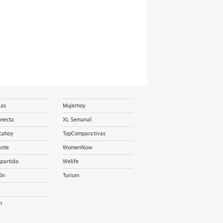
ias
Mujerhoy
onecta
XL Semanal
cahoy
TopComparativas
ante
WomenNow
partido
Welife
ón
Turium
m