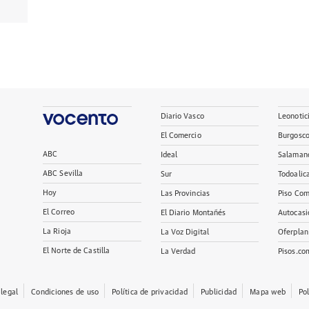
Diario Vasco
Leonotic
El Comercio
Burgosc
ABC
Ideal
Salaman
ABC Sevilla
Sur
Todoalic
Hoy
Las Provincias
Piso Com
El Correo
El Diario Montañés
Autocasi
La Rioja
La Voz Digital
Oferplan
El Norte de Castilla
La Verdad
Pisos.co
 legal
Condiciones de uso
Política de privacidad
Publicidad
Mapa web
Po