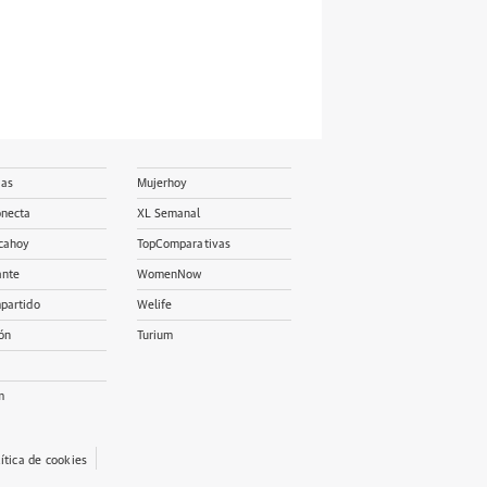
ias
Mujerhoy
onecta
XL Semanal
cahoy
TopComparativas
ante
WomenNow
partido
Welife
ón
Turium
m
lítica de cookies