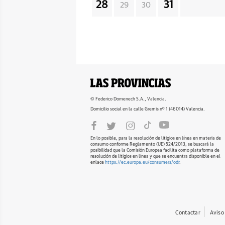
28
31
29
30
© Federico Domenech S.A., Valencia.
Domicilio social en la calle Gremis nº 1 (46014) Valencia.
En lo posible, para la resolución de litigios en línea en materia de
consumo conforme Reglamento (UE) 524/2013, se buscará la
posibilidad que la Comisión Europea facilita como plataforma de
resolución de litigios en línea y que se encuentra disponible en el
enlace
https://ec.europa.eu/consumers/odr
.
Contactar
Aviso