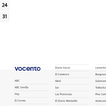
24
31
Diario Vasco
Leonotic
El Comercio
Burgosc
ABC
Ideal
Salaman
ABC Sevilla
Sur
Todoalic
Hoy
Las Provincias
Piso Com
El Correo
El Diario Montañés
Autocasi