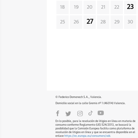
23
18
19
20
21
22
27
25
26
28
29
30
© Federico Domenech S.A., Valencia.
Domicilio social en la calle Gremis nº 1 (46014) Valencia.
En lo posible, para la resolución de litigios en línea en materia de
consumo conforme Reglamento (UE) 524/2013, se buscará la
posibilidad que la Comisión Europea facilita como plataforma de
resolución de litigios en línea y que se encuentra disponible en el
enlace
https://ec.europa.eu/consumers/odr
.