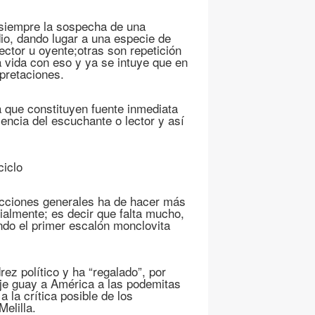
 siempre la sospecha de una
io, dando lugar a una especie de
ector u oyente;otras son repetición
a vida con eso y ya se intuye que en
pretaciones.
 que constituyen fuente inmediata
encia del escuchante o lector y así
ciclo
lecciones generales ha de hacer más
cialmente; es decir que falta mucho,
ndo el primer escalón monclovita
rez político y ha “regalado”, por
aje guay a América a las podemitas
 la crítica posible de los
elilla.