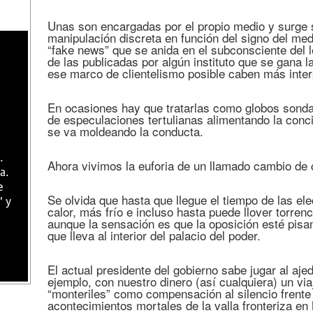
Unas son encargadas por el propio medio y surge
manipulación discreta en función del signo del med
“fake news” que se anida en el subconsciente del l
de las publicadas por algún instituto que se gana l
ese marco de clientelismo posible caben más inter
En ocasiones hay que tratarlas como globos sonda
de especulaciones tertulianas alimentando la conci
se va moldeando la conducta.
.
Ahora vivimos la euforia de un llamado cambio de 
a.
e
Se olvida que hasta que llegue el tiempo de las e
" y
calor, más frío e incluso hasta puede llover torren
aunque la sensación es que la oposición esté pisa
que lleva al interior del palacio del poder.
El actual presidente del gobierno sabe jugar al ajed
ejemplo, con nuestro dinero (así cualquiera) un vi
“monteriles” como compensación al silencio frente a
acontecimientos mortales de la valla fronteriza en M