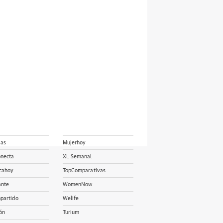
ias
Mujerhoy
onecta
XL Semanal
cahoy
TopComparativas
ante
WomenNow
partido
Welife
ón
Turium