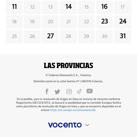
11
14
16
12
13
15
17
23
24
18
19
20
21
22
27
31
25
26
28
29
30
© Federico Domenech S.A., Valencia.
Domicilio social en la calle Gremis nº 1 (46014) Valencia.
En lo posible, para la resolución de litigios en línea en materia de consumo conforme
Reglamento (UE) 524/2013, se buscará la posibilidad que la Comisión Europea facilita
como plataforma de resolución de litigios en línea y que se encuentra disponible en el
enlace
https://ec.europa.eu/consumers/odr
.