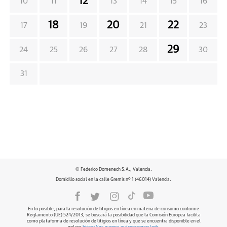
12
10
11
13
14
15
16
18
20
22
17
19
21
23
29
24
25
26
27
28
30
31
© Federico Domenech S.A., Valencia.
Domicilio social en la calle Gremis nº 1 (46014) Valencia.
En lo posible, para la resolución de litigios en línea en materia de consumo conforme
Reglamento (UE) 524/2013, se buscará la posibilidad que la Comisión Europea facilita
como plataforma de resolución de litigios en línea y que se encuentra disponible en el