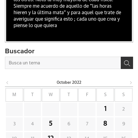
Siempre me acuerdo de aquello de "las horas
hieren y la última mata" y para aquel que trate de
averiguar que significa esto ; cada uno que crea y
piense lo que quiera
Buscador
October
2022
M
T
W
T
F
S
S
1
2
5
8
3
4
6
7
9