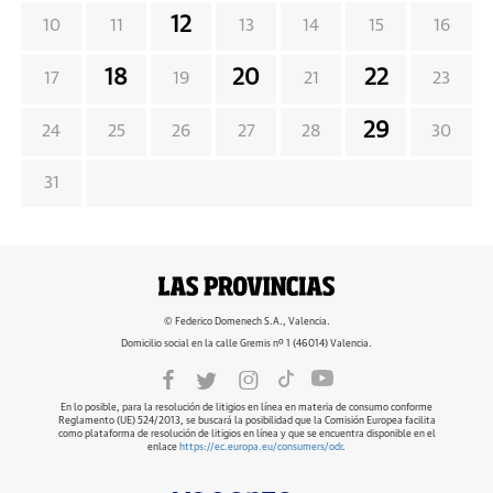
12
10
11
13
14
15
16
18
20
22
17
19
21
23
29
24
25
26
27
28
30
31
© Federico Domenech S.A., Valencia.
Domicilio social en la calle Gremis nº 1 (46014) Valencia.
En lo posible, para la resolución de litigios en línea en materia de consumo conforme
Reglamento (UE) 524/2013, se buscará la posibilidad que la Comisión Europea facilita
como plataforma de resolución de litigios en línea y que se encuentra disponible en el
enlace
https://ec.europa.eu/consumers/odr
.