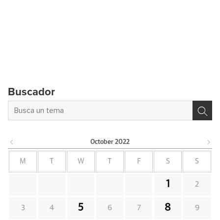
Buscador
October
2022
M
T
W
T
F
S
S
1
2
5
8
3
4
6
7
9