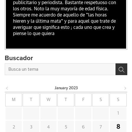
publicitario y periodista. Bastante respetuoso con
los otros. Noto la muy mayoría de edad física.
Siempre me acuerdo de aquello de "las horas
hieren y la última mata" y para aquel que trate de
averiguar que significa esto ; cada uno que crea y
piense lo que quiera
Buscador
January
2023
M
T
W
T
F
S
S
1
8
2
3
4
5
6
7