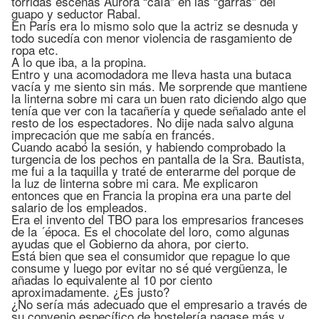
tórridas escenas Aurora “caía” en las “garras” del
guapo y seductor Rabal.
En Paris era lo mismo solo que la actriz se desnuda y
todo sucedía con menor violencia de rasgamiento de
ropa etc.
A lo que iba, a la propina.
Entro y una acomodadora me lleva hasta una butaca
vacía y me siento sin más. Me sorprende que mantiene
la linterna sobre mi cara un buen rato diciendo algo que
tenía que ver con la tacañería y quede señalado ante el
resto de los espectadores. No dije nada salvo alguna
imprecación que me sabía en francés.
Cuando acabó la sesión, y habiendo comprobado la
turgencia de los pechos en pantalla de la Sra. Bautista,
me fui a la taquilla y traté de enterarme del porque de
la luz de linterna sobre mi cara. Me explicaron
entonces que en Francia la propina era una parte del
salario de los empleados.
Era el invento del TBO para los empresarios franceses
de la ´época. Es el chocolate del loro, como algunas
ayudas que el Gobierno da ahora, por cierto.
Está bien que sea el consumidor que repague lo que
consume y luego por evitar no sé qué vergüenza, le
añadas lo equivalente al 10 por ciento
aproximadamente. ¿Es justo?
¿No sería más adecuado que el empresario a través de
su convenio específico de hostelería pagase más y