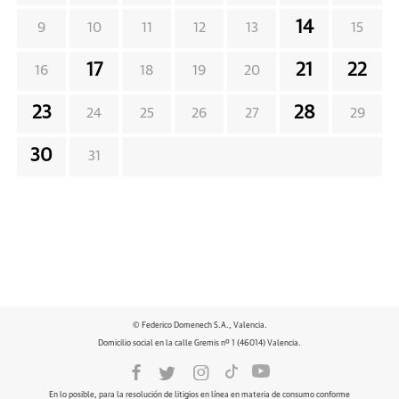
14
9
10
11
12
13
15
17
21
22
16
18
19
20
23
28
24
25
26
27
29
30
31
© Federico Domenech S.A., Valencia.
Domicilio social en la calle Gremis nº 1 (46014) Valencia.
En lo posible, para la resolución de litigios en línea en materia de consumo conforme