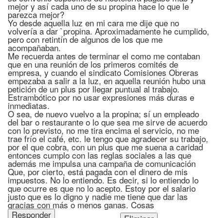
mejor y así cada uno de su propina hace lo que le
parezca mejor?
Yo desde aquella luz en mi cara me dije que no
volvería a dar `propina. Aproximadamente he cumplido,
pero con retintín de algunos de los que me
acompañaban.
Me recuerda antes de terminar el como me contaban
que en una reunión de los primeros comités de
empresa, y cuando el sindicato Comisiones Obreras
empezaba a salir a la luz, en aquella reunión hubo una
petición de un plus por llegar puntual al trabajo.
Estrambótico por no usar expresiones más duras e
inmediatas.
O sea, de nuevo vuelvo a la propina; sí un empleado
del bar o restaurante o lo que sea me sirve de acuerdo
con lo previsto, no me tira encima el servicio, no me
trae frío el café, etc. le tengo que agradecer su trabajo,
por el que cobra, con un plus que me suena a caridad
entonces cumplo con las reglas sociales a las que
además me impulsa una campaña de comunicación
Que, por cierto, está pagada con el dinero de mis
impuestos. No lo entiendo. Es decir, si lo entiendo lo
que ocurre es que no lo acepto. Estoy por el salario
justo que es lo digno y nadie me tiene que dar las
gracias con más o menos ganas. Cosas
Responder