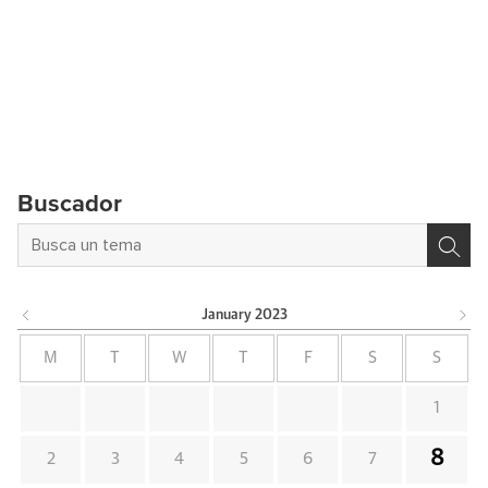
Buscador
January
2023
M
T
W
T
F
S
S
1
8
2
3
4
5
6
7