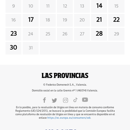
14
9
10
11
12
13
15
17
21
22
16
18
19
20
23
28
24
25
26
27
29
30
31
© Federico Domenech S.A., Valencia.
Domicilio social en la calle Gremis nº 1 (46014) Valencia.
En lo posible, para la resolución de litigios en línea en materia de consumo conforme
Reglamento (UE) 524/2013, se buscará la posibilidad que la Comisión Europea facilita
como plataforma de resolución de litigios en línea y que se encuentra disponible en el
enlace
https://ec.europa.eu/consumers/odr
.