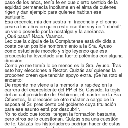
paso de los años, tenía fe en que cierto sentido de la
equidad permanecía incólume en el alma de quienes
rigen y dan ejemplo para quienes habitan ese
santuario.
Esa creencia mía demuestra mi inocencia y el como
pese a los años de quien esto escribe soy un “imbécil”,
un viejo poseído por la nostalgia y la añoranza.
¿Qué pasa? Nada. Veamos.
Leo que la cúpula de la Complutense está dividida a
costa de un posible nombramiento a la Sra. Ayuso
como estudiante modelo y sigo leyendo que esa
propuesta ha levantado una fuerte polémica con alguna
dimisión.
Como yo me temía lo de menos es la Sra. Ayuso. Tras
esto hay elecciones a Rector. Quizás así quienes la
proponen creen que tendrán apoyo extra. ¡Se ha roto el
encanto!
De repente me viene a la memoria la rapidez en la
carrera del expresidente del PP el Sr. Casado, la tesis
del actual presidente del Gobierno, el máster de la Sra.
Cifuentes, la dirección de otro máster a cargo de la
esposa el Sr. presidente del gobierno cuya titulación
para ese asunto está por descubrir.
Yo no dudo que todos tengan la formación bastante,
pero otros se lo cuestionan. Quizás sea una cuestión
de fe. Quizás los historiadores podrían hacer de estas