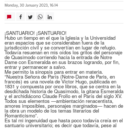
Monday, 30 January 2023, 16:14
¡SANTUARIO! ¡SANTUARIO!
Hubo un tiempo en el que la Iglesia y la Universidad
eran espacios que se consideraban fuera de la
jurisdicción civil y se convertían en lugar de refugio.
Todavía resuenan en mis oídos los gritos del personaje
de Quasimodo corriendo hacia la entrada de Notre
Dame con Esmeralda en sus brazos logrando, por fin,
entrar y permanecer a salvo.
Me permito la sinopsis para entrar en materia.
“Nuestra Señora de París (Notre-Dame de Paris, en
francés) es una novela de Victor Hugo, publicada en
1831 y compuesta por once libros, que se centra en la
desdichada historia de Quasimodo, la gitana Esmeralda
y el archidiácono Claude Frollo en el París del siglo XV.
Todos sus elementos —ambientación renacentista,
amores imposibles, personajes marginados— hacen de
la obra un modelo de los temas literarios del
Romanticismo”.
Es tal mi ingenuidad que hasta poco todavía creía en el
santuario universitario; es decir que todavía, pese al