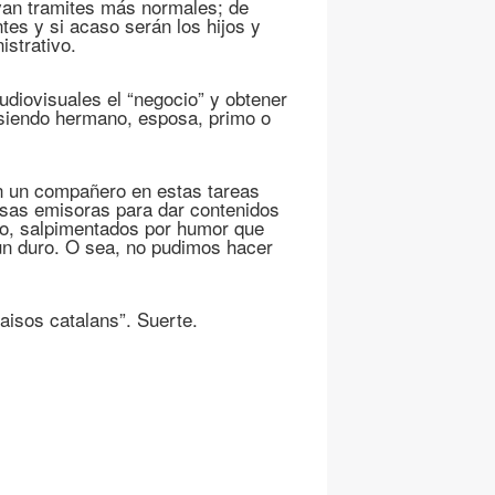
evan tramites más normales; de
es y si acaso serán los hijos y
istrativo.
diovisuales el “negocio” y obtener
 siendo hermano, esposa, primo o
on un compañero en estas tareas
 esas emisoras para dar contenidos
o, salpimentados por humor que
un duro. O sea, no pudimos hacer
aisos catalans”. Suerte.