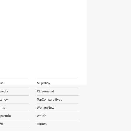
ias
Mujerhoy
onecta
XL Semanal
cahoy
TopComparativas
ante
WomenNow
partido
Welife
ón
Turium