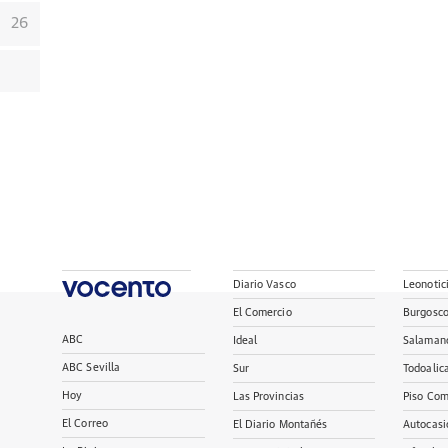
26
Diario Vasco
Leonotic
El Comercio
Burgosc
ABC
Ideal
Salaman
ABC Sevilla
Sur
Todoalic
Hoy
Las Provincias
Piso Com
El Correo
El Diario Montañés
Autocasi