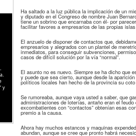
Ha saltado a la luz pública la implicación de un 
y diputado en el Congreso de nombre Juan Bernard
tiene un sobrino que encarnaba con él- por parecer
facilitar favores a empresarios de las propias islas
El anzuelo de disponer de contactos que, debidam
empresarios y alegrados con un plantel de meretri
inmediatos, para conseguir subvenciones, permisos
casos de difícil solución por la vía “normal”.
.
El asunto no es nuevo. Siempre se ha dicho que e
a.
y puede que sea cierto, aunque desde la aparició
políticos locales han hecho de la provincia su coto
e
" y
Se rumoreaba, aunque vaya usted a saber, que gas
administraciones de loterías, antaño eran el feud
excombatientes con “contactos” obtenían esas co
premio a la causa.
Ahora hay muchos estancos y maquinas expendedo
abundan, aunque se cree que pronto habrá necesi