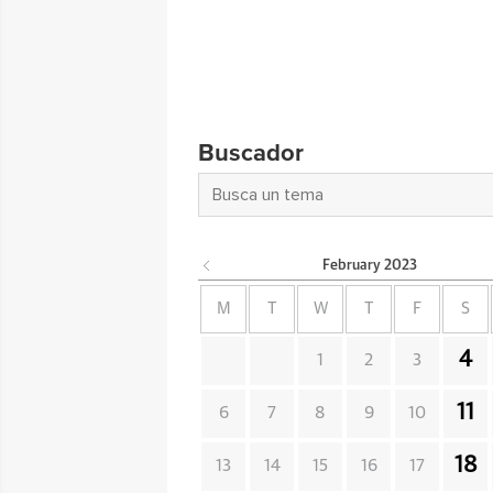
Buscador
February
2023
M
T
W
T
F
S
4
1
2
3
11
6
7
8
9
10
18
13
14
15
16
17