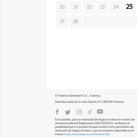
25
20
21
22
23
24
27
28
© Federico Domenech S.A., Valencia.
Domicilio social en la calle Gremis nº 1 (46014) Valencia.
En lo posible, para la resolución de litigios en línea en materia de
consumo conforme Reglamento (UE) 524/2013, se buscará la
posibilidad que la Comisión Europea facilita como plataforma de
resolución de litigios en línea y que se encuentra disponible en el
enlace
https://ec.europa.eu/consumers/odr
.