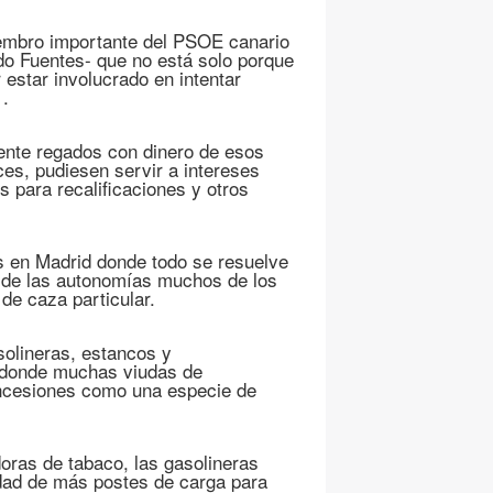
miembro importante del PSOE canario
o Fuentes- que no está solo porque
 estar involucrado en intentar
 .
ente regados con dinero de esos
ces, pudiesen servir a intereses
 para recalificaciones y otros
s en Madrid donde todo se resuelve
n de las autonomías muchos de los
 de caza particular.
olineras, estancos y
o donde muchas viudas de
ncesiones como una especie de
ras de tabaco, las gasolineras
dad de más postes de carga para