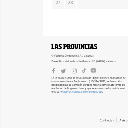
27
28
© Federico Domenech S.A., Valencia.
Domicilio social en la calle Gremis nº 1 (46014) Valencia.
En lo posible, para la resolución de litigios en línea en materia de
consumo conforme Reglamento (UE) 524/2013, se buscará la
posibilidad que la Comisión Europea facilita como plataforma de
resolución de litigios en línea y que se encuentra disponible en el
enlace
https://ec.europa.eu/consumers/odr
.
Contactar
Aviso