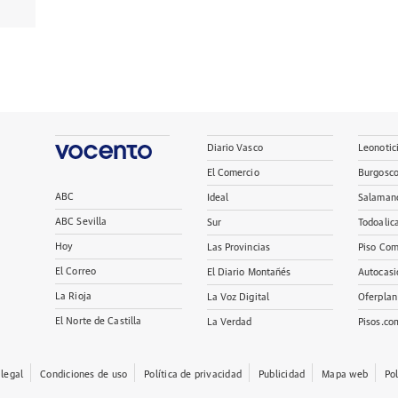
Diario Vasco
Leonotic
El Comercio
Burgosc
ABC
Ideal
Salaman
ABC Sevilla
Sur
Todoalic
Hoy
Las Provincias
Piso Com
El Correo
El Diario Montañés
Autocasi
La Rioja
La Voz Digital
Oferplan
El Norte de Castilla
La Verdad
Pisos.co
 legal
Condiciones de uso
Política de privacidad
Publicidad
Mapa web
Po