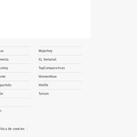
ias
Mujerhoy
onecta
XL Semanal
cahoy
TopComparativas
ante
WomenNow
partido
Welife
ón
Turium
m
lítica de cookies