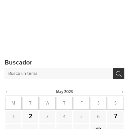
Buscador
May
2023
M
T
W
T
F
S
S
2
7
1
3
4
5
6