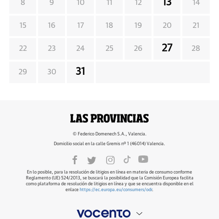
13
8
9
10
11
12
14
15
16
17
18
19
20
21
27
22
23
24
25
26
28
31
29
30
© Federico Domenech S.A., Valencia.
Domicilio social en la calle Gremis nº 1 (46014) Valencia.
En lo posible, para la resolución de litigios en línea en materia de consumo conforme
Reglamento (UE) 524/2013, se buscará la posibilidad que la Comisión Europea facilita
como plataforma de resolución de litigios en línea y que se encuentra disponible en el
enlace
https://ec.europa.eu/consumers/odr
.