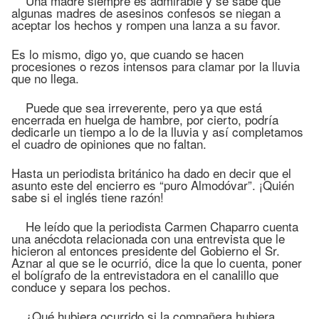
Una madre siempre es admirable y se sabe que
algunas madres de asesinos confesos se niegan a
aceptar los hechos y rompen una lanza a su favor.
Es lo mismo, digo yo, que cuando se hacen
procesiones o rezos intensos para clamar por la lluvia
que no llega.
Puede que sea irreverente, pero ya que está
encerrada en huelga de hambre, por cierto, podría
dedicarle un tiempo a lo de la lluvia y así completamos
el cuadro de opiniones que no faltan.
Hasta un periodista británico ha dado en decir que el
asunto este del encierro es “puro Almodóvar”. ¡Quién
sabe si el inglés tiene razón!
He leído que la periodista Carmen Chaparro cuenta
una anécdota relacionada con una entrevista que le
hicieron al entonces presidente del Gobierno el Sr.
Aznar al que se le ocurrió, dice la que lo cuenta, poner
el bolígrafo de la entrevistadora en el canalillo que
conduce y separa los pechos.
¿Qué hubiera ocurrido si la compañera hubiera