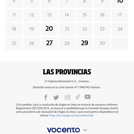
10
4
5
6
7
8
9
11
12
13
14
15
16
17
20
18
19
21
22
23
24
27
29
25
26
28
30
© Federico Domenech S.A., Valencia.
Domicilio social en la calle Gremis nº 1 (46014) Valencia.
En lo posible, para la resolución de litigios en línea en materia de consumo conforme
Reglamento (UE) 524/2013, se buscará la posibilidad que la Comisión Europea facilita
como plataforma de resolución de litigios en línea y que se encuentra disponible en el
enlace
https://ec.europa.eu/consumers/odr
.