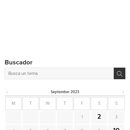
Buscador
September
2023
M
T
W
T
F
S
S
2
1
3