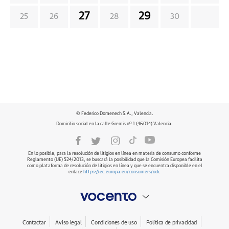
27
29
25
26
28
30
© Federico Domenech S.A., Valencia.
Domicilio social en la calle Gremis nº 1 (46014) Valencia.
En lo posible, para la resolución de litigios en línea en materia de consumo conforme
Reglamento (UE) 524/2013, se buscará la posibilidad que la Comisión Europea facilita
como plataforma de resolución de litigios en línea y que se encuentra disponible en el
enlace
https://ec.europa.eu/consumers/odr
.
Contactar
Aviso legal
Condiciones de uso
Política de privacidad