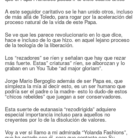
A este seguidor caritativo se le han unido otros, incluso
de más allá de Toledo, para rogar por la aceleración del
proceso natural de la vida de este Papa.
Se ve que les parece revolucionario en lo que dice,
hace e incluso de lo que hizo. en aquel lejano proceso
de la teología de la liberación.
Los “rezadores” se ríen y señalan que hay que rezar
más fuerte. Estas” criaturas” ríen, se alborozan y lo
graban en un You Tube “ad major gloriam”.
Jorge Mario Bergoglio además de ser Papa es, que
simpleza la mía al decir esto, es un ser humano que
podría ser el padre o la madre- esto lo dudo-de estos
“chicos rebeldes” que juegan a ser conservadores.
Esta suerte de eutanasia “rezodirigida” adquiere
especial importancia incluso para aquellos no
creyentes por lo de la disolución de valores.
Voy a ver si llamo a mi admirada “Yolanda Fashions”,
que ha estado con él, para que contacte con Su