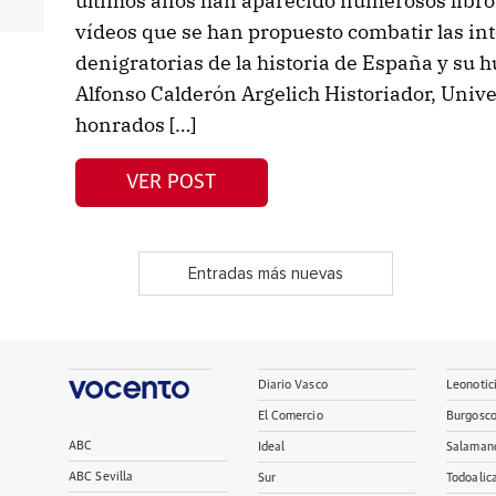
últimos años han aparecido numerosos libro
vídeos que se han propuesto combatir las in
denigratorias de la historia de España y su h
Alfonso Calderón Argelich Historiador, Univer
honrados […]
VER POST
Entradas más nuevas
Diario Vasco
Leonotic
El Comercio
Burgosc
ABC
Ideal
Salaman
ABC Sevilla
Sur
Todoalic