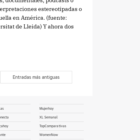
s, documentales, podcasts o
terpretaciones estereotipadas o
uella en América. (fuente:
sitat de Lleida) Y ahora dos
Entradas más antiguas
ias
Mujerhoy
onecta
XL Semanal
cahoy
TopComparativas
ante
WomenNow