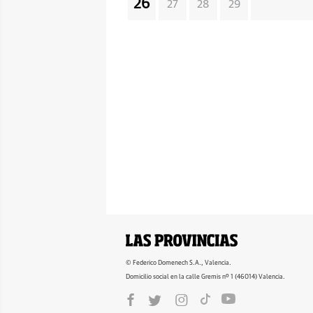
26
27
28
29
© Federico Domenech S.A., Valencia.
Domicilio social en la calle Gremis nº 1 (46014) Valencia.