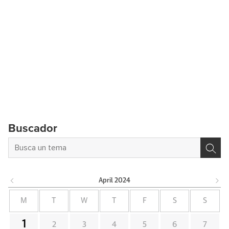
Buscador
April
2024
M
T
W
T
F
S
S
1
2
3
4
5
6
7