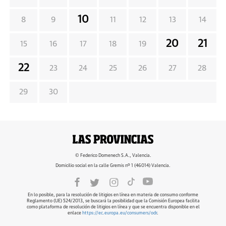
10
8
9
11
12
13
14
20
21
15
16
17
18
19
22
23
24
25
26
27
28
29
30
© Federico Domenech S.A., Valencia.
Domicilio social en la calle Gremis nº 1 (46014) Valencia.
En lo posible, para la resolución de litigios en línea en materia de consumo conforme
Reglamento (UE) 524/2013, se buscará la posibilidad que la Comisión Europea facilita
como plataforma de resolución de litigios en línea y que se encuentra disponible en el
enlace
https://ec.europa.eu/consumers/odr
.