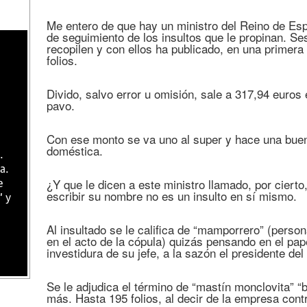
Me entero de que hay un ministro del Reino de Es
de seguimiento de los insultos que le propinan. Se
recopilen y con ellos ha publicado, en una primera
folios.
Divido, salvo error u omisión, sale a 317,94 euros
pavo.
Con ese monto se va uno al super y hace una bue
doméstica.
.
a.
¿Y que le dicen a este ministro llamado, por cier
e
escribir su nombre no es un insulto en sí mismo.
" y
Al insultado se le califica de “mamporrero” (person
en el acto de la cópula) quizás pensando en el pape
investidura de su jefe, a la sazón el presidente del
Se le adjudica el término de “mastín monclovita” “
más. Hasta 195 folios, al decir de la empresa cont