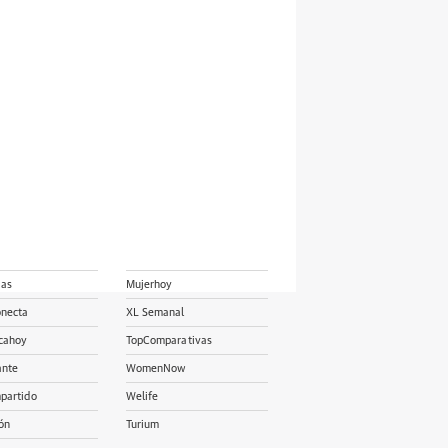
ias
Mujerhoy
onecta
XL Semanal
cahoy
TopComparativas
ante
WomenNow
partido
Welife
ón
Turium