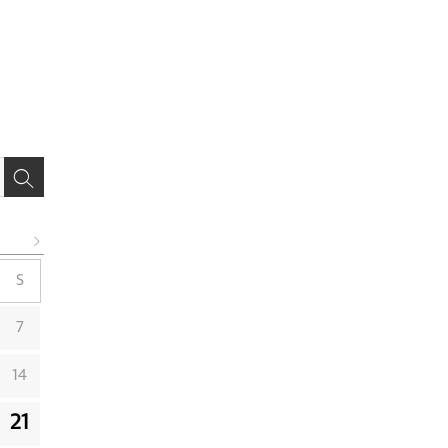
S
7
14
21