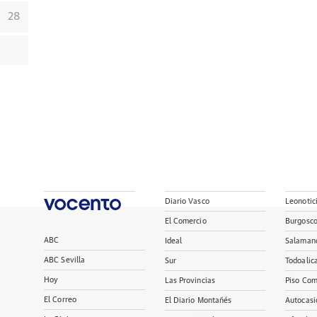
28
Diario Vasco
Leonotic
El Comercio
Burgosc
ABC
Ideal
Salaman
ABC Sevilla
Sur
Todoalic
Hoy
Las Provincias
Piso Com
El Correo
El Diario Montañés
Autocasi