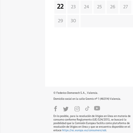
22
23
24
25
26
27
29
30
© Federico Domenech S.A., Valencia.
Domicilio social en la calle Gremis nº 1 (46014) Valencia.
En lo posible, para la resolución de litigios en línea en materia de
consumo conforme Reglamento (UE) 524/2013, se buscará la
posibilidad que la Comisión Europea facilita como plataforma de
resolución de litigios en línea y que se encuentra disponible en el
enlace
https://ec.europa.eu/consumers/odr
.